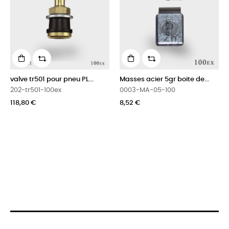
valve tr501 pour pneu PL...
Masses acier 5gr boite de...
202-tr501-100ex
0003-MA-05-100
118,80 €
8,52 €