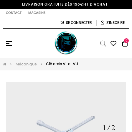
LIVRAISON GRATUITE DÈS 150€HT D'ACHAT
CONTACT
MAGASINS
SE CONNECTER
S'INSCRIRE
0
Basculer
☰
la
navigation
Clé croix VL et VU
Mécanique