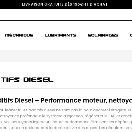
LIVRAISON GRATUITE DÈS 150€HT D'ACHAT
MÉCANIQUE
LUBRIFIANTS
ECLAIRAGES
ITIFS DIESEL
ditifs Diesel – Performance moteur, nettoya
hCleaner.fr, les additifs diesel ne sont pas là pour décorer l’étagère. 
ettoyer en profondeur le système d’injection, régénérer le FAP et amé
s. Nos nettoyants injecteurs haute performance éliminent les dépôts qu
oteur, tout en prolongeant la durée de vie des buses. Les décalaminants