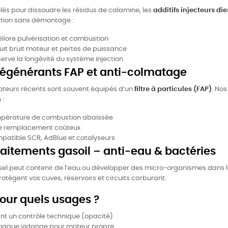
és pour dissoudre les résidus de calamine, les
additifs injecteurs die
ction sans démontage :
iore pulvérisation et combustion
it bruit moteur et pertes de puissance
erve la longévité du système injection
Régénérants FAP et anti-colmatage
oteurs récents sont souvent équipés d’un
filtre à particules (FAP)
. Nos
 :
pérature de combustion abaissée
te remplacement coûteux
patible SCR, AdBlue et catalyseurs
 Traitements gasoil – anti-eau & bactéries
sel peut contenir de l’eau ou développer des micro-organismes dans l
otègent vos cuves, réservoirs et circuits carburant.
Pour quels usages ?
nt un contrôle technique (opacité)
chaque vidange pour moteur propre