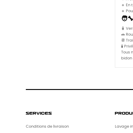
🔹 En 
🔹 Pou
🧑‍
🧴 Ver
🚗 Rou
📆 Tra
🧪 Pri
Tous 
bidon 
SERVICES
PRODU
Conditions de livraison
Lavage in