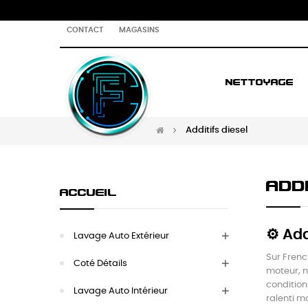
CONTACT
MAGASINS
NETTOYAGE
Additifs diesel
ADD
ACCUEIL
⚙️ Ad
Lavage Auto Extérieur
Sur Frenc
Coté Détails
moteur, n
condition
Lavage Auto Intérieur
ralenti m