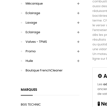
combustio
Mécanique
aussi des
réduisant
Eclairage
bactéries
terme. Cha
Lavage
le verser
l’entretie
Eclairage
dès les p
résultats
Valves - TPMS
au quotid
une vidan
Promo
Un moteur
ligne sur 
Huile
Boutique FrenchCleaner
⚙️ 
Les
ad
ancie
MARQUES
de vot
🧪 
BGS TECHNIC