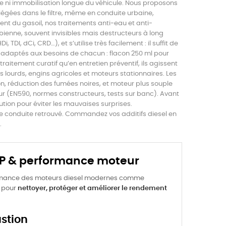
 ni immobilisation longue du véhicule. Nous proposons
iégées dans le filtre, même en conduite urbaine,
ent du gasoil, nos traitements anti-eau et anti-
bienne, souvent invisibles mais destructeurs à long
DI, dCi, CRD…), et s’utilise très facilement : il suffit de
ts adaptés aux besoins de chacun : flacon 250 ml pour
n traitement curatif qu’en entretien préventif, ils agissent
ids lourds, engins agricoles et moteurs stationnaires. Les
n, réduction des fumées noires, et moteur plus souple
ur (EN590, normes constructeurs, tests sur banc). Avant
ution pour éviter les mauvaises surprises.
de conduite retrouvé. Commandez vos additifs diesel en
.
 FAP & performance moteur
formance des moteurs diesel modernes comme
s pour
nettoyer, protéger et améliorer le rendement
stion