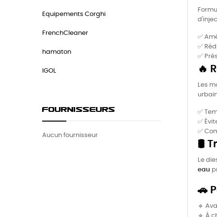
Formul
Equipements Corghi
d'inje
FrenchCleaner
✅ Amél
✅ Rédu
hamaton
✅ Prés
🔥 
IGOL
Les m
urbain
FOURNISSEURS
✅ Tem
✅ Évi
✅ Com
Aucun fournisseur
🛢️
Le die
eau
pr
🚗 
🔹 Ava
🔹 À 