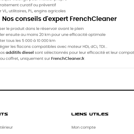
traitement curatif ou préventif
r VL, utilitaires, PL, engins agricoles
🔧 Nos conseils d'expert FrenchCleaner
ser le produit dans le réservoir avant le plein
ler ensuite au moins 20 km pour une efficacité optimale
iter tous les 5 000 à 10 000 km
vilégier les flacons compatibles avec moteur HDi, dCi, TDI...
nos
additifs diesel
sont sélectionnés pour leur efficacité et leur compat
ou coffret, uniquement sur
FrenchCleaner.fr
.
ITS
LIENS UTILES
térieur
Mon compte