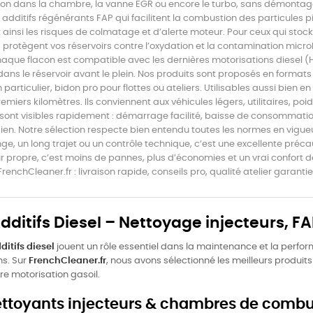
n dans la chambre, la vanne EGR ou encore le turbo, sans démontage
 additifs régénérants FAP qui facilitent la combustion des particules p
 ainsi les risques de colmatage et d’alerte moteur. Pour ceux qui stock
 protègent vos réservoirs contre l’oxydation et la contamination micro
que flacon est compatible avec les dernières motorisations diesel (HDi, T
 dans le réservoir avant le plein. Nos produits sont proposés en forma
n particulier, bidon pro pour flottes ou ateliers. Utilisables aussi bien e
remiers kilomètres. Ils conviennent aux véhicules légers, utilitaires, po
 sont visibles rapidement : démarrage facilité, baisse de consommatio
ien. Notre sélection respecte bien entendu toutes les normes en vigue
ge, un long trajet ou un contrôle technique, c’est une excellente préca
 propre, c’est moins de pannes, plus d’économies et un vrai confort 
FrenchCleaner.fr : livraison rapide, conseils pro, qualité atelier garantie
Additifs Diesel – Nettoyage injecteurs,
ditifs diesel
jouent un rôle essentiel dans la maintenance et la per
ns. Sur
FrenchCleaner.fr
, nous avons sélectionné les meilleurs produit
re motorisation gasoil.
Nettoyants injecteurs & chambres de combu