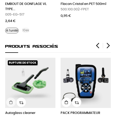
EMBOUT DE GONFLAGE VL
Flacon Cristal en PET 500ml
TYPE...
500.100.002-FPET
005-EG-517
0,95 €
2,64 €
10ex
A l'unité
Produits Associés
‹
›
K
r
PACK PROGRAMMATEUR
Tresses brunes de 6