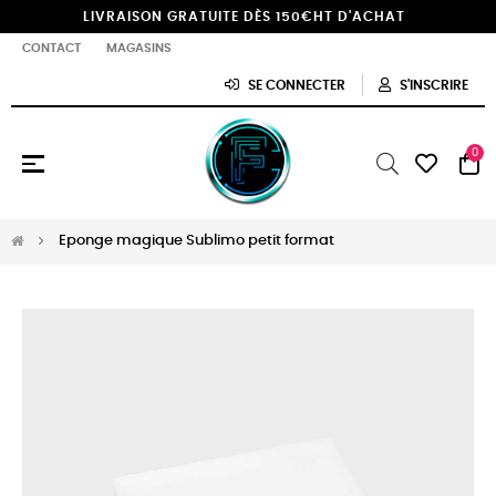
LIVRAISON GRATUITE DÈS 150€HT D'ACHAT
CONTACT
MAGASINS
SE CONNECTER
S'INSCRIRE
0
Basculer
☰
la
navigation
Eponge magique Sublimo petit format