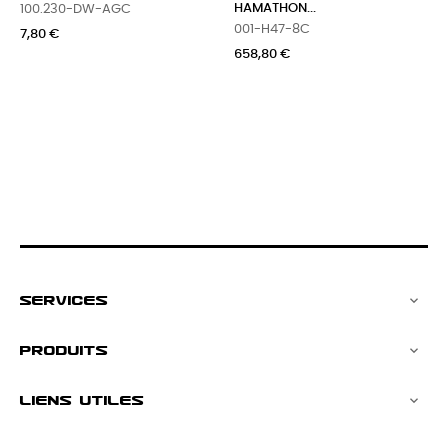
HAMATHON...
0006-RV-TB
001-H47-8C
13,08 €
658,80 €
SERVICES

PRODUITS

LIENS UTILES
