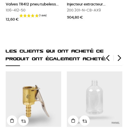
Injecteur extracteur...
Nettoyant jante KLEEN RIMS...
200.301-N-CB-AX9
100.022-FC-KR2- 5L
904,80 €
57,48 €
Les Clients Qui Ont Acheté Ce
Produit Ont Également Acheté:
‹
›