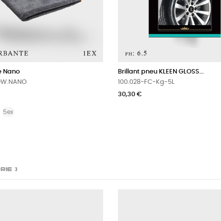
e Nano
Brillant pneu KLEEN GLOSS...
.DW.NANO
100.028-FC-Kg-5L
30,30 €
5ex
rie )
NOUVEAU