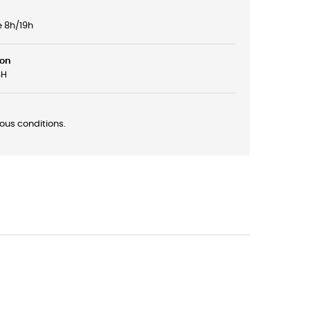
e 8h/19h
son
8H
ous conditions.