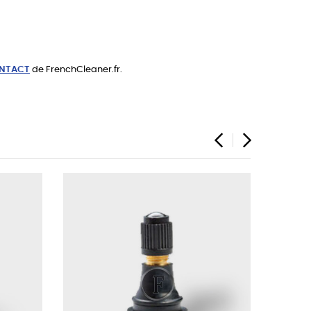
NTACT
de FrenchCleaner.fr.
‹
›