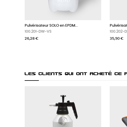
Pulvérisateur électrique...
Tête 
100.202-DW-ELEC1L
100.
35,90 €
1,98 
RO
Les Clients Qui Ont Acheté Ce 