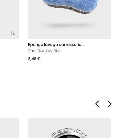
Eponge lavage carrosserie...
Nettoyant
300-314-DW.3EG
100.001-
3,48 €
59,88 €
‹
›