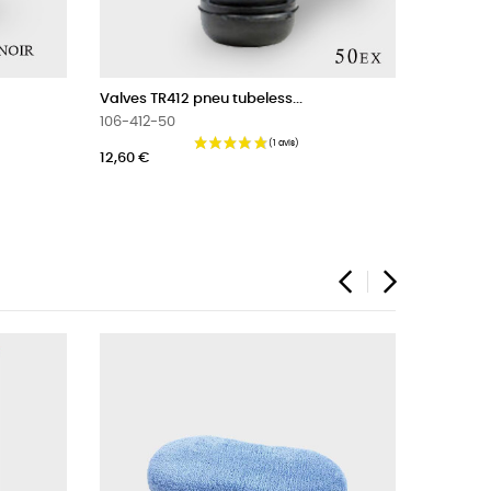
.
Rouleau de masses...
604-RMA-6KG
21,48 €
‹
›