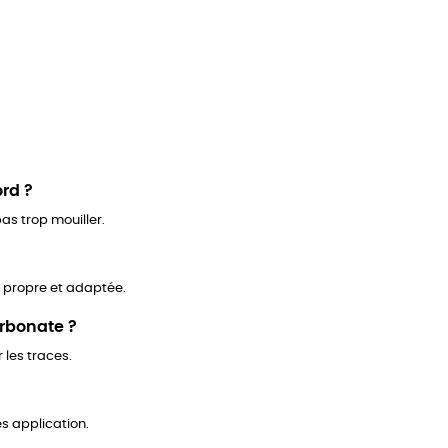
ord ?
pas trop mouiller.
e propre et adaptée.
arbonate ?
 les traces.
s application.