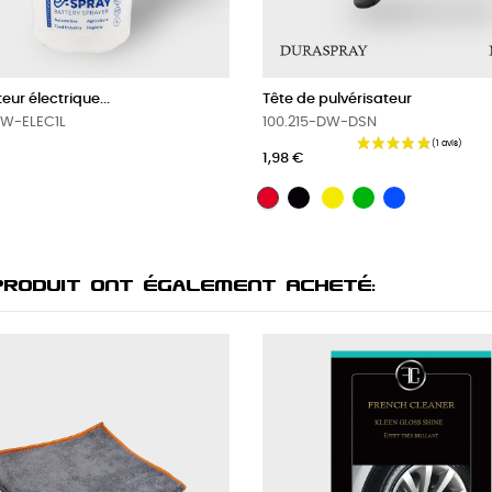
de pulvérisateur
Valves TR412 pneu tubeless..
215-DW-DSN
106-412-50
€
12,60 €
NOIR
JAUNE
VERT
BLEU
UGE
BLANC
Produit Ont Également Acheté: