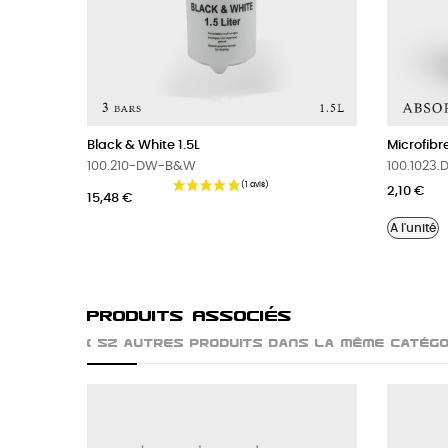
Black & White 1.5L
Microfibr
100.210-DW-B&W
100.1023
2,10 €
15,48 €
A l'unité
Produits Associés
( 52 autres produits dans la même catégo
EXCLUSIVITÉ WEB