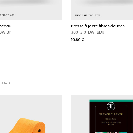
inceau
Brosse à jante fibres douces
DW.BP
300-310-DW-BDR
10,80 €
rie )
ROMO !