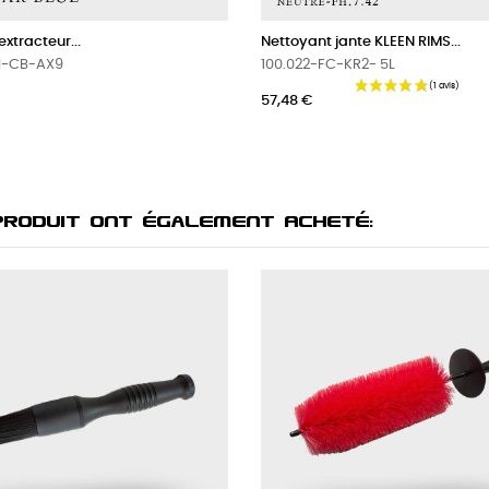
 jante KLEEN RIMS...
Nettoyant jante KLEEN RIMS...
FC-KR2- 5L
100.024-FC-KR1- 5L
43,08 €
-5%
40,93 €
Produit Ont Également Acheté: