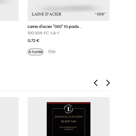
Laine d'acier "000" 10 pads...
Microfibre
100.004-FC-LA-1
100.101.
0,72 €
1,18 €
10ex
A l'unité
‹
›