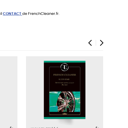
il
CONTACT
de FrenchCleaner.fr.
‹
›