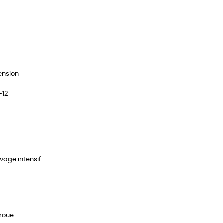
ension
–12
vage intensif
e
 roue