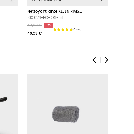
Brosse à jante fibres douces
300-310-DW-BDR
10,80 €
‹
›