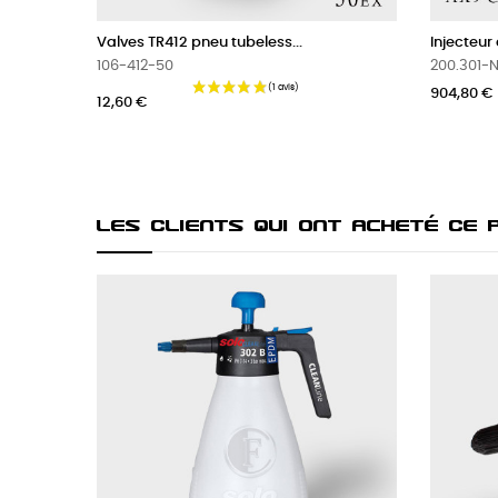
Injecteur extracteur...
Nettoyant
200.301-N-CB-AX9
100.022-
904,80 €
57,48 €
Les Clients Qui Ont Acheté Ce 