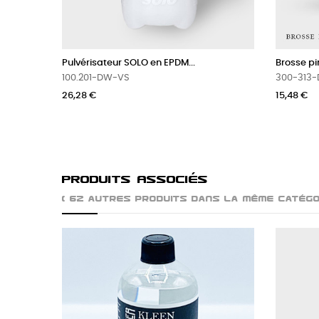
Pulvérisateur SOLO en EPDM...
Brosse p
100.201-DW-VS
300-313-
26,28 €
15,48 €
Produits Associés
( 62 autres produits dans la même catégo
P