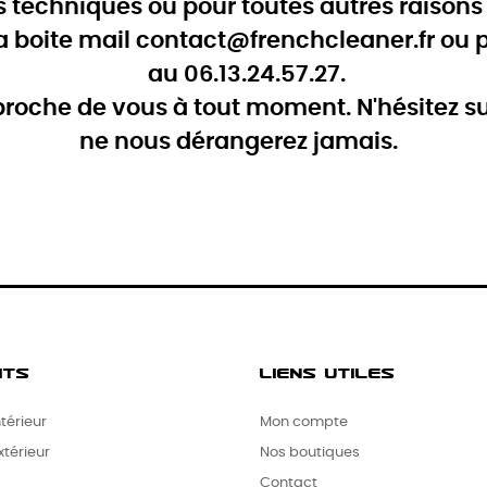
s techniques ou pour toutes autres raison
la boite mail contact@frenchcleaner.fr ou 
au 06.13.24.57.27.
oche de vous à tout moment. N'hésitez su
ne nous dérangerez jamais.
ITS
LIENS UTILES
térieur
Mon compte
térieur
Nos boutiques
Contact