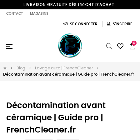
LIVRAISON GRATUITE DÈS 150€HT D'ACHAT
CONTACT
MAGASINS
SE CONNECTER
S'INSCRIRE
0
Basculer
☰
la
navigation
Blog
Lavage auto | FrenchCleaner
Décontamination avant céramique | Guide pro | FrenchCleaner.fr
Décontamination avant
céramique | Guide pro |
FrenchCleaner.fr