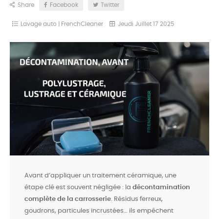
Share
Facebook
Twitter
Lavage auto | FrenchCleaner
Jeudi
Juillet
17
2025
Avant d’appliquer un traitement céramique, une
étape clé est souvent négligée : la
décontamination
complète de la carrosserie
. Résidus ferreux,
goudrons, particules incrustées… ils empêchent